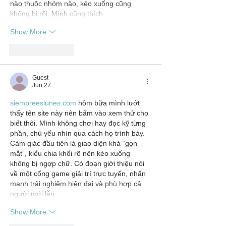
nào thuộc nhóm nào, kéo xuống cũng 
không bị rối. Mình cũng thích…
Show More
Like
Reply
Guest
Jun 27
siempreeslunes.com
 hôm bữa mình lướt 
thấy tên site này nên bấm vào xem thử cho 
biết thôi. Mình không chơi hay đọc kỹ từng 
phần, chủ yếu nhìn qua cách họ trình bày. 
Cảm giác đầu tiên là giao diện khá “gọn 
mắt”, kiểu chia khối rõ nên kéo xuống 
không bị ngợp chữ. Có đoạn giới thiệu nói 
về một cổng game giải trí trực tuyến, nhấn 
mạnh trải nghiệm hiện đại và phù hợp cả 
người mới lẫn…
Show More