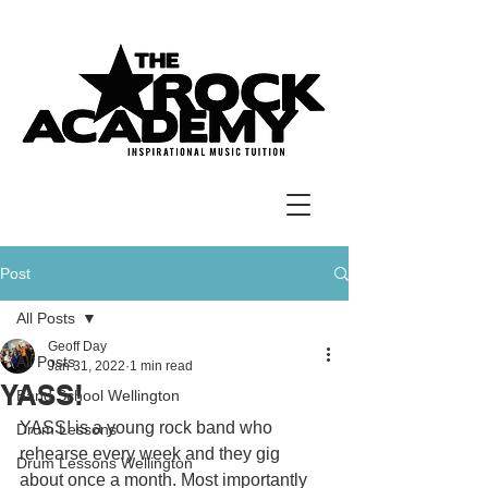
Post
All Posts
Geoff Day
All Posts
Jan 31, 2022
1 min read
YASS!
Band School Wellington
YASS! is a young rock band who 
Drum Lessons
rehearse every week and they gig 
Drum Lessons Wellington
about once a month. Most importantly 