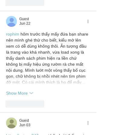
Like
Reply
Guest
Jun 22
rophim
 hôm trước thấy mấy đứa bạn share 
nên mình ghé thử cho biết, kiểu mở lên 
xem có dễ dùng không thôi. Ấn tượng đầu 
là trang vào khá nhanh, vừa load xong là 
thấy danh sách phim hiện ra liền chứ 
không bị mấy hiệu ứng rườm rà che mất 
nội dung. Mình lướt một vòng thấy bố cục 
gọn, chữ không bị nhồi nhét nên tìm phim 
đỡ mệt. Có cái mình thích là họ để mấy…
Show More
Like
Reply
Guest
Jun 03