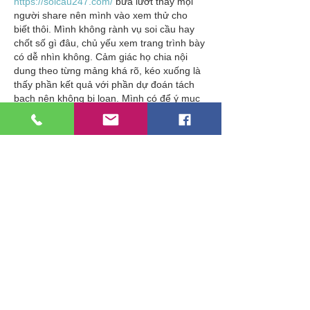
https://soicau247.com/
 bữa lướt thấy mọi 
người share nên mình vào xem thử cho 
biết thôi. Mình không rành vụ soi cầu hay 
chốt số gì đâu, chủ yếu xem trang trình bày 
có dễ nhìn không. Cảm giác họ chia nội 
dung theo từng mảng khá rõ, kéo xuống là 
thấy phần kết quả với phần dự đoán tách 
bạch nên không bị loạn. Mình có để ý mục 
“Xổ số Miền Bắc ngày 03/06/2026” nhìn 
như một bảng lô…
Show More
Like
Reply
Guest
May 23
kèo nhà cái 55
 mình thấy trên group nhắc 
hoài nên tiện ghé vào xem thử cho biết. 
Vừa mở ra là thấy họ xếp mấy bài soi kèo 
theo dạng list, nhìn lướt cái là biết bài nào 
đang hot, không bị nhồi chữ lung tung. 