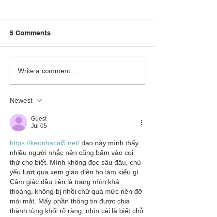
5 Comments
Captain Hurricane
Copy of Three 
Write a comment...
Rocks with The Rock
thumbs and thr
Academy
voices!
Newest
Guest
Jul 05
https://keonhacai5.net/
 dạo này mình thấy 
nhiều người nhắc nên cũng bấm vào coi 
thử cho biết. Mình không đọc sâu đâu, chủ 
yếu lướt qua xem giao diện họ làm kiểu gì. 
Cảm giác đầu tiên là trang nhìn khá 
thoáng, không bị nhồi chữ quá mức nên đỡ 
mỏi mắt. Mấy phần thông tin được chia 
thành từng khối rõ ràng, nhìn cái là biết chỗ 