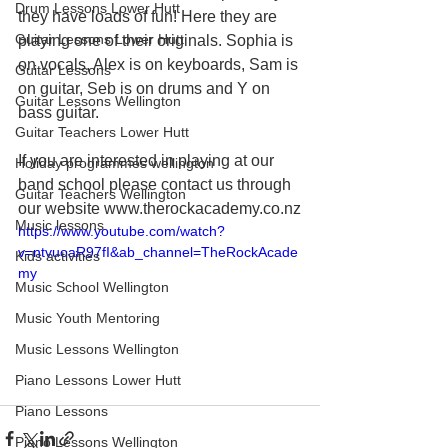
Drum Lessons Lower Hutt
they have loads of fun! Here they are 
Guitar Lessons Lower Hutt
playing one of their originals. Sophia is 
on vocals, Alex is on keyboards, Sam is 
Guitar Lessons
on guitar, Seb is on drums and Y on 
Guitar Lessons Wellington
bass guitar.
Guitar Teachers Lower Hutt
If you are interested in playing at our 
Holiday programmes wellington
band school please contact us through 
Guitar Teachers Wellington
our website www.therockacademy.co.nz
Music lessons
https://www.youtube.com/watch?
v=ntvuoaR97fI&ab_channel=TheRockAcade
Kids activities
my
Music School Wellington
Music Youth Mentoring
Music Lessons Wellington
Piano Lessons Lower Hutt
Piano Lessons
Piano Lessons Wellington